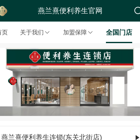
燕兰熹便利养生官网
全国门店
首页
关于我们
加盟保障
燕兰熹便利养生连锁(东关北街店)