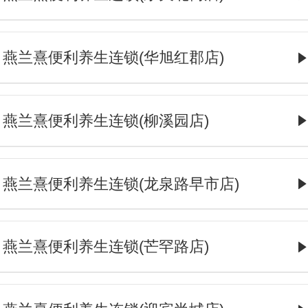
燕兰熹便利养生连锁(华旭红郡店)
燕兰熹便利养生连锁(柳溪园店)
燕兰熹便利养生连锁(龙泉路早市店)
燕兰熹便利养生连锁(芒罕路店)